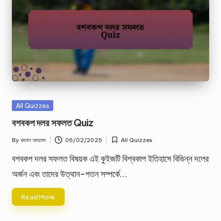
Posted
All Quizzes
in
বশবকপ দলর সফলত Quiz
By
রহমান আহমেদ
06/02/2025
All Quizzes
Posted
Posted
by
in
বশবকপ দলর সফলত বিষয়ক এই কুইজটি বিশ্বকাপ ইতিহাসে বিভিন্ন দলের
অর্জন এবং তাদের উত্থান-পতন সম্পর্কে…
Read More