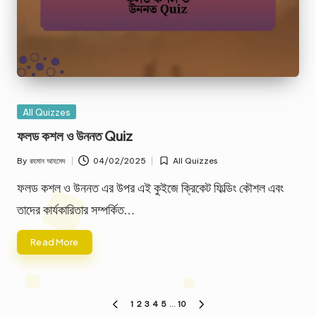
Posted
All Quizzes
in
ফলড কশল ও উননত Quiz
By
রহমান আহমেদ
04/02/2025
All Quizzes
Posted
Posted
by
in
ফলড কশল ও উননত এর উপর এই কুইজে ক্রিকেট ফিল্ডিং কৌশল এবং
তাদের কার্যকারিতার সম্পর্কিত…
Read More
Posts
1
2
3
4
5
…
10
PREVIOUS
NEXT