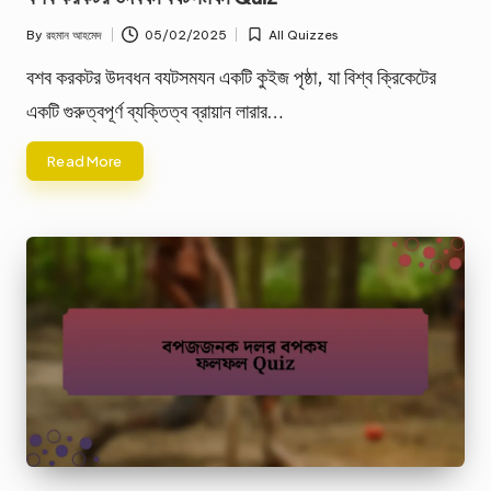
By
রহমান আহমেদ
05/02/2025
All Quizzes
Posted
Posted
by
in
বশব করকটর উদবধন বযটসমযন একটি কুইজ পৃষ্ঠা, যা বিশ্ব ক্রিকেটের
একটি গুরুত্বপূর্ণ ব্যক্তিত্ব ব্রায়ান লারার…
Read More