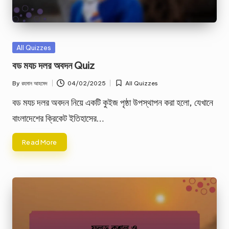
Posted
All Quizzes
in
বড মযচ দলর অবদন Quiz
By
রহমান আহমেদ
04/02/2025
All Quizzes
Posted
Posted
by
in
বড মযচ দলর অবদন নিয়ে একটি কুইজ পৃষ্ঠা উপস্থাপন করা হলো, যেখানে
বাংলাদেশের ক্রিকেট ইতিহাসের…
Read More