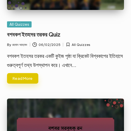
Posted
All Quizzes
in
বশবকপ ইতহসর তরকর Quiz
By
রহমান আহমেদ
06/02/2025
All Quizzes
Posted
Posted
by
in
বশবকপ ইতহসর তরকর একটি কুইজ পৃষ্ঠা যা ক্রিকেট বিশ্বকাপের ইতিহাসে
গুরুত্বপূর্ণ তথ্য উপস্থাপন করে। এখানে…
Read More