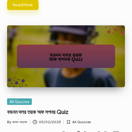
Read More
Posted
All Quizzes
in
বভনন দলর তরক অফ সপনর Quiz
By
রহমান আহমেদ
05/02/2025
All Quizzes
Posted
Posted
by
in