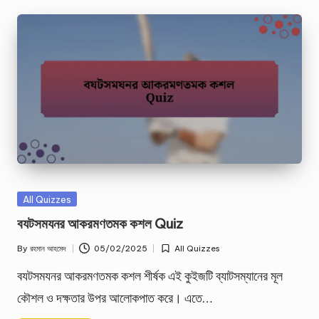
Posted
All Quizzes
in
বযটসমযনর আকরমণতমক কশল Quiz
By
রহমান আহমেদ
05/02/2025
All Quizzes
Posted
Posted
by
in
বযটসমযনর আকরমণতমক কশল শীর্ষক এই কুইজটি ব্যাটসম্যানের মূল
কৌশল ও দক্ষতার উপর আলোকপাত করে। এতে…